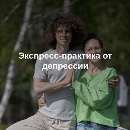
Экспресс-п
рактика от
депрессии