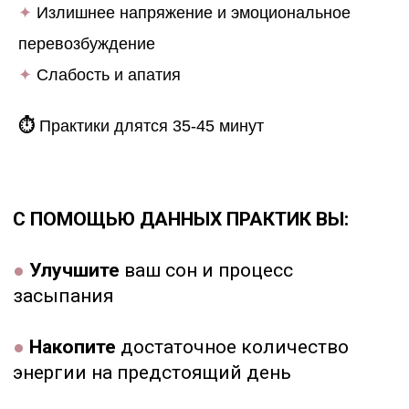
●
Очистите
тело от накопленных годами
✦
Излишнее напряжение и эмоциональное
непрожитых эмоций: гнев, обида
перевозбуждение
●
Научитесь
спокойно реагировать на
✦
Слабость и апатия
стрессовые ситуации и управлять
своими эмоциями
⏱
Практики длятся 35-45 минут
●
Успокоите
ум, станете более
уравновешенной
●
Поднимите
общий уровень энергии в
вашем теле
●
Будете
чаще ощущать радость без
причины