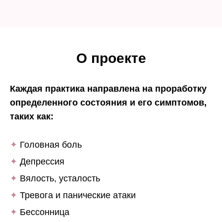
О проекте
Каждая практика направлена на проработку
определенного состояния и его симптомов,
таких как:
С ПОМОЩЬЮ ДАННЫХ ПРАКТИК ВЫ:
●
Улучшите
ваш сон и процесс
✦
Головная боль
засыпания
✦
Депрессия
●
Накопите
достаточное количество
энергии на предстоящий день
✦
Вялость, усталость
✦
Тревога и панические атаки
●
Устраните
последствия стресса в
вашем организме
✦
Бессонница