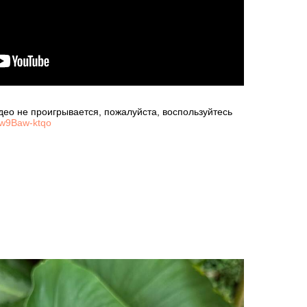
део не проигрывается, пожалуйста, воспользуйтесь
/-w9Baw-ktqo