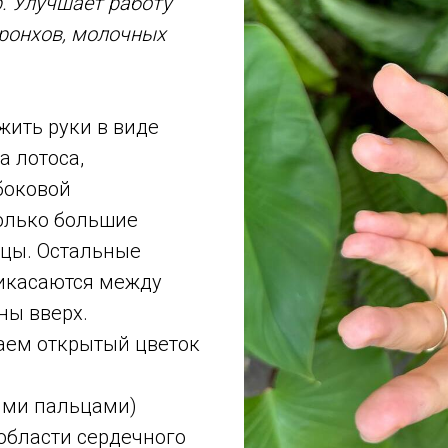
. Улучшает работу
 бронхов, молочных
жить руки в виде
а лотоса,
боковой
олько большие
цы. Остальные
икасаются между
ны вверх.
ем открытый цветок
ими пальцами)
области сердечного