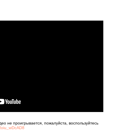
део не проигрывается, пожалуйста, воспользуйтесь
e/Roiu_wDcAD8