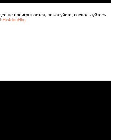
део не проигрывается, пожалуйста, воспользуйтесь
e/khHx4deuHkg