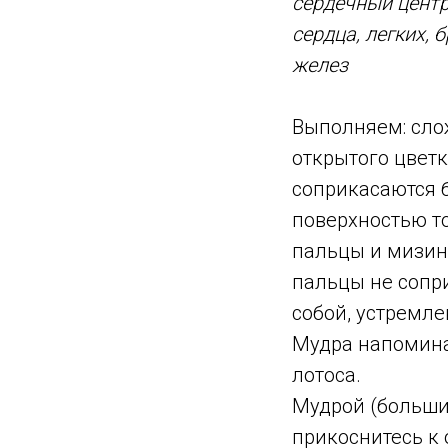
сердечный центр
сердца, легких,
желез
Выполняем: сло
открытого цветк
соприкасаются 
поверхностью т
пальцы и мизин
пальцы не сопр
собой, устремле
Мудра напомина
лотоса.
Мудрой (больш
прикоснитесь к 